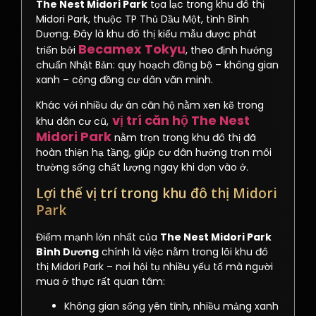
The Nest Midori Park
tọa lạc trong khu đô thị
Midori Park, thuộc TP Thủ Dầu Một, tỉnh Bình
Dương. Đây là khu đô thị kiểu mẫu được phát
Becamex Tokyu
triển bởi
, theo định hướng
chuẩn Nhật Bản: quy hoạch đồng bộ – không gian
xanh – cộng đồng cư dân văn minh.
Khác với nhiều dự án căn hộ nằm xen kẽ trong
vị trí căn hộ The Nest
khu dân cư cũ,
Midori Park
nằm trọn trong khu đô thị đã
hoàn thiện hạ tầng, giúp cư dân hưởng trọn môi
trường sống chất lượng ngay khi dọn vào ở.
Lợi thế vị trí trong khu đô thị Midori
Park
Điểm mạnh lớn nhất của
The Nest Midori Park
Bình Dương
chính là việc nằm trong lõi khu đô
thị Midori Park – nơi hội tụ nhiều yếu tố mà người
mua ở thực rất quan tâm:
Không gian sống yên tĩnh, nhiều mảng xanh