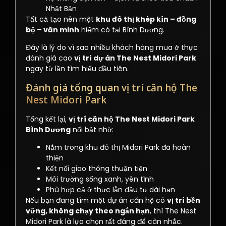
Nhật Bản
Tất cả tạo nên một
khu đô thị khép kín – đồng
bộ – văn minh
hiếm có tại Bình Dương.
Đây là lý do vì sao nhiều khách hàng mua ở thực
đánh giá cao
vị trí dự án The Nest Midori Park
ngay từ lần tìm hiểu đầu tiên.
Đánh giá tổng quan vị trí căn hộ The
Nest Midori Park
Tổng kết lại,
vị trí căn hộ The Nest Midori Park
Bình Dương
nổi bật nhờ:
Nằm trong khu đô thị Midori Park đã hoàn
thiện
Kết nối giao thông thuận tiện
Môi trường sống xanh, yên tĩnh
Phù hợp cả ở thực lẫn đầu tư dài hạn
Nếu bạn đang tìm một dự án căn hộ có
vị trí bền
vững, không chạy theo ngắn hạn
, thì The Nest
Midori Park là lựa chọn rất đáng để cân nhắc.