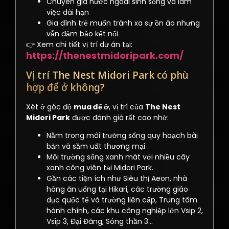
Chuyên gia nước ngoài sinh sống và làm
việc dài hạn
Gia đình trẻ muốn tránh xa sự ồn ào nhưng
vẫn đảm bảo kết nối
👉 Xem chi tiết vị trí dự án tại:
https://thenestmidoripark.com/
Vị trí The Nest Midori Park có phù
hợp để ở không?
Xét ở góc độ
mua để ở
, vị trí của
The Nest
Midori Park
được đánh giá rất cao nhờ:
Nằm trong môi trường sống quy hoạch bài
bản và sầm uất thương mại .
Môi trường sống xanh mát với nhiều cây
xanh công viên tại Midori Park.
Gần các tiện ích như Siêu thị Aeon, nhà
hàng ăn uống tại Hikari, các trường giáo
dục quốc tế và trường liên cấp, Trung tâm
hành chính, các khu công nghiệp lớn Vsip 2,
Vsip 3, Đại Đăng, Sóng thần 3…