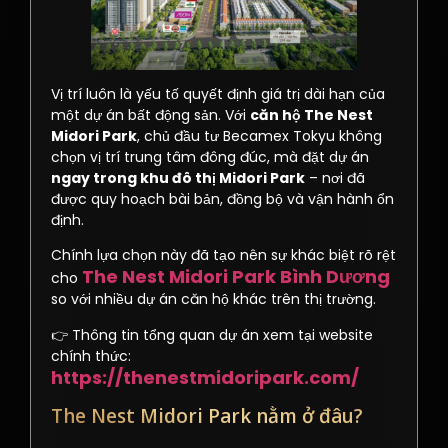
Vị trí luôn là yếu tố quyết định giá trị dài hạn của
một dự án bất động sản. Với
căn hộ The Nest
Midori Park
, chủ đầu tư Becamex Tokyu không
chọn vị trí trung tâm đông đúc, mà đặt dự án
ngay trong khu đô thị Midori Park
– nơi đã
được quy hoạch bài bản, đồng bộ và vận hành ổn
định.
Chính lựa chọn này đã tạo nên sự khác biệt rõ rệt
The Nest Midori Park Bình Dương
cho
so với nhiều dự án căn hộ khác trên thị trường.
👉 Thông tin tổng quan dự án xem tại website
chính thức:
https://thenestmidoripark.com/
The Nest Midori Park nằm ở đâu?