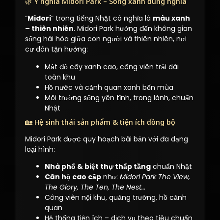
🌿 Ý nghĩa Midori Park – Sống xanh đúng nghĩa
“
Midori
” trong tiếng Nhật có nghĩa là
màu xanh
– thiên nhiên
. Midori Park hướng đến không gian
sống hài hòa giữa con người và thiên nhiên, nơi
cư dân tận hưởng:
Mật độ cây xanh cao, công viên trải dài
toàn khu
Hồ nước và cảnh quan xanh bốn mùa
Môi trường sống yên tĩnh, trong lành, chuẩn
Nhật
🏡 Hệ sinh thái sản phẩm & tiện ích đồng bộ
Midori Park được quy hoạch bài bản với đa dạng
loại hình:
Nhà phố & biệt thự thấp tầng
chuẩn Nhật
Căn hộ cao cấp
như:
Midori Park The View,
The Glory, The Ten, The Nest…
Công viên nội khu, quảng trường, hồ cảnh
quan
Hệ thống tiện ích – dịch vụ theo tiêu chuẩn