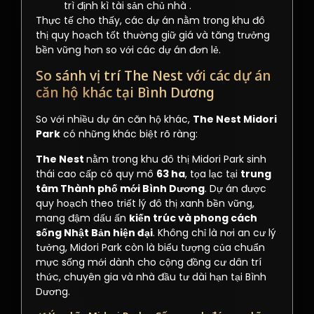
trì định kì tài sản chủ nhà .
Thực tế cho thấy, các dự án nằm trong khu đô
thị quy hoạch tốt thường giữ giá và tăng trưởng
bền vững hơn so với các dự án đơn lẻ.
So sánh vị trí The Nest với các dự án
căn hộ khác tại Bình Dương
So với nhiều dự án căn hộ khác,
The Nest Midori
Park
có những khác biệt rõ ràng:
The Nest
nằm trong khu đô thị Midori Park sinh
thái cao cấp có quy mô
63 ha
, tọa lạc tại
trung
tâm Thành phố mới Bình Dương
. Dự án được
quy hoạch theo triết lý đô thị xanh bền vững,
mang đậm dấu ấn
kiến trúc và phong cách
sống Nhật Bản hiện đại
. Không chỉ là nơi an cư lý
tưởng, Midori Park còn là biểu tượng của chuẩn
mực sống mới dành cho cộng đồng cư dân trí
thức, chuyên gia và nhà đầu tư dài hạn tại Bình
Dương.