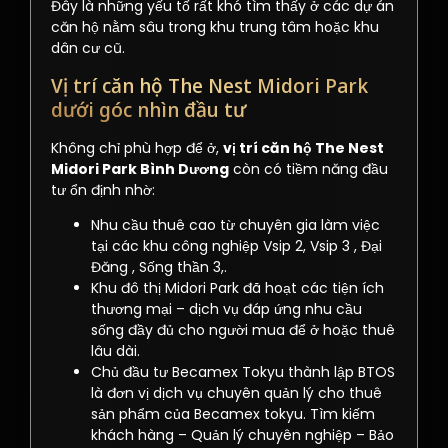
Đây là những yếu tố rất khó tìm thấy ở các dự án
căn hộ nằm sâu trong khu trung tâm hoặc khu
dân cư cũ.
Vị trí căn hộ The Nest Midori Park
dưới góc nhìn đầu tư
Không chỉ phù hợp để ở,
vị trí căn hộ The Nest
Midori Park Bình Dương
còn có tiềm năng đầu
tư ổn định nhờ:
Nhu cầu thuê cao từ chuyên gia làm việc
tại các khu công nghiệp Vsip 2, Vsip 3 , Đại
Đăng , Sống thần 3,.
Khu đô thị Midori Park đã hoạt các tiện ích
thương mại – dịch vụ đáp ứng nhu cầu
sống đầy đủ cho người mua để ở hoặc thuê
lâu dài.
Chủ đầu tư Becamex Tokyu thành lập BTOS
là đơn vị dịch vụ chuyên quản lý cho thuê
sản phẩm của Becamex tokyu. Tìm kiếm
khách hàng – Quản lý chuyên nghiệp – Bảo